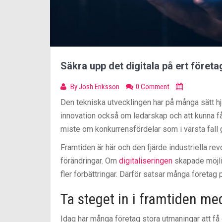
Säkra upp det digitala på ert företa
By
Josh Eriksson
0 Comment
Den tekniska utvecklingen har på många sätt hjäl
innovation också om ledarskap och att kunna få
miste om konkurrensfördelar som i värsta fall g
Framtiden är här och den fjärde industriella r
förändringar. Om
digitaliseringen
skapade möjlig
fler förbättringar. Därför satsar många företag 
Ta steget in i framtiden m
Idag har många företag stora utmaningar att få