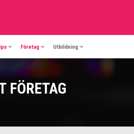
ips
Företag
Utbildning
RT FÖRETAG